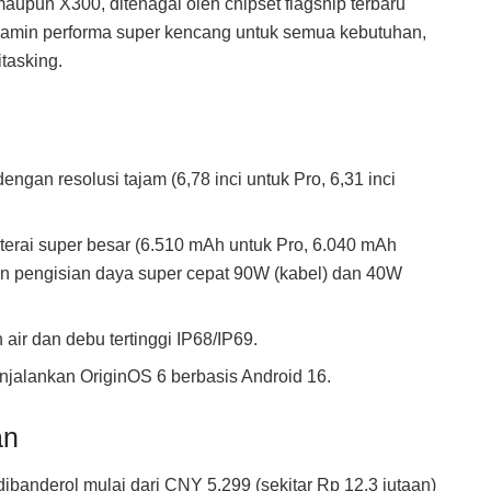
aupun X300, ditenagai oleh chipset flagship terbaru
njamin performa super kencang untuk semua kebutuhan,
itasking.
gan resolusi tajam (6,78 inci untuk Pro, 6,31 inci
erai super besar (6.510 mAh untuk Pro, 6.040 mAh
an pengisian daya super cepat 90W (kabel) dan 40W
air dan debu tertinggi IP68/IP69.
alankan OriginOS 6 berbasis Android 16.
an
ibanderol mulai dari CNY 5.299 (sekitar Rp 12,3 jutaan)