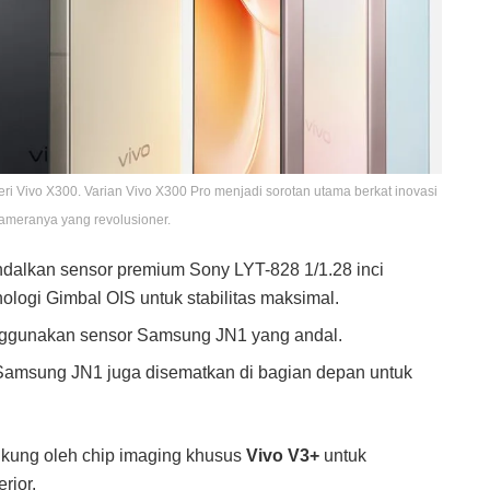
ri Vivo X300. Varian Vivo X300 Pro menjadi sorotan utama berkat inovasi
ameranya yang revolusioner.
alkan sensor premium Sony LYT-828 1/1.28 inci
nologi Gimbal OIS untuk stabilitas maksimal.
gunakan sensor Samsung JN1 yang andal.
amsung JN1 juga disematkan di bagian depan untuk
ukung oleh chip imaging khusus
Vivo V3+
untuk
rior.