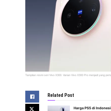
Tampilan resmi seri Vivo X300. Varian Vivo X300 Pro menjadi yang p
Related Post
Harga PS5 di Indonesi