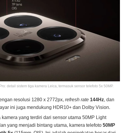
o: detail sistem tiga kamera Leica, termasuk sensor telefoto 5x 50MP.
engan resolusi 1280 x 2772px,
refresh rate
144Hz
, dan
Layar ini juga mendukung HDR10+ dan Dolby Vision.
a kamera yang terdiri dari sensor utama 50MP Light
dan yang menjadi bintang utama, kamera telefoto
50MP
ik 5x
(115mm, OIS). Ini adalah peningkatan besar dari