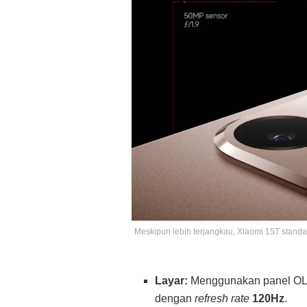
Meskipun lebih terjangkau, Xiaomi 15T standar
Layar:
Menggunakan panel OLE
dengan
refresh rate
120Hz
.