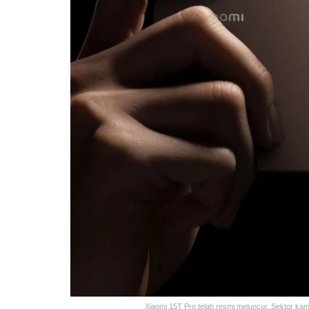
Xiaomi 15T Pro telah resmi meluncur. Sektor ka