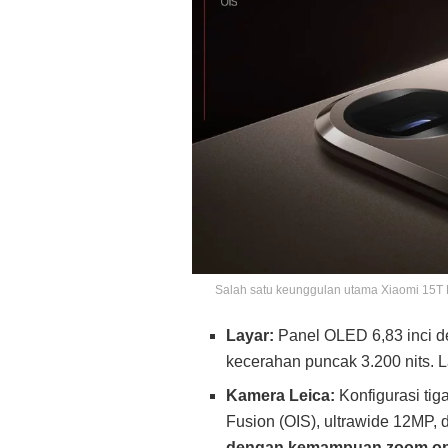
Salah satu keunggulan utama Xiaomi 15T Pr
Layar:
Panel OLED 6,83 inci d
kecerahan puncak 3.200 nits. 
Kamera Leica:
Konfigurasi tig
Fusion (OIS), ultrawide 12MP, 
dengan kemampuan zoom opt