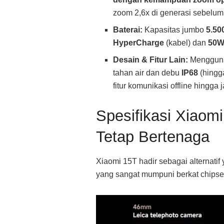
zoom 2,6x di generasi sebelum
Baterai:
Kapasitas jumbo
5.5
HyperCharge
(kabel) dan
50W
Desain & Fitur Lain:
Menggunak
tahan air dan debu
IP68
(hingga
fitur komunikasi offline hingga 
Spesifikasi Xiaom
Tetap Bertenaga
Xiaomi 15T hadir sebagai alternati
yang sangat mumpuni berkat chipset