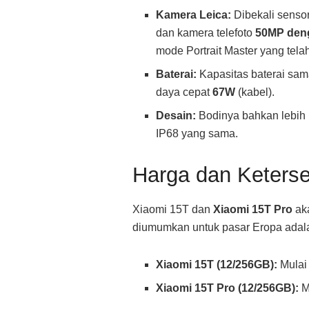
Kamera Leica:
Dibekali sensor
dan kamera telefoto
50MP deng
mode Portrait Master yang telah
Baterai:
Kapasitas baterai sam
daya cepat
67W
(kabel).
Desain:
Bodinya bahkan lebih r
IP68 yang sama.
Harga dan Keters
Xiaomi 15T dan
Xiaomi 15T Pro
aka
diumumkan untuk pasar Eropa adal
Xiaomi 15T (12/256GB):
Mulai 
Xiaomi 15T Pro (12/256GB):
Mu