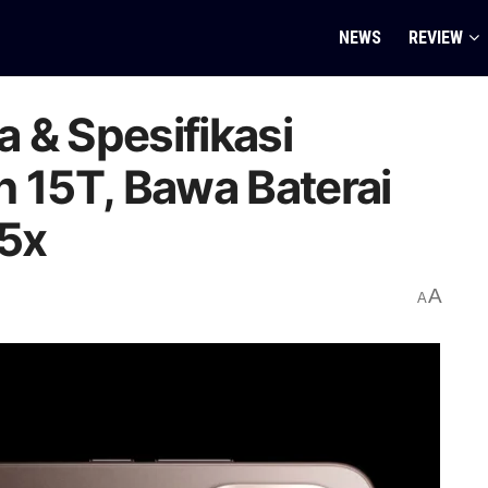
NEWS
REVIEW
a & Spesifikasi
n 15T, Bawa Baterai
5x
A
A