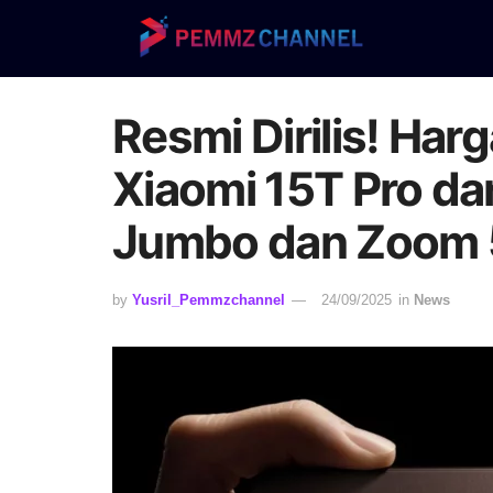
Resmi Dirilis! Harg
Xiaomi 15T Pro da
Jumbo dan Zoom 
by
Yusril_Pemmzchannel
24/09/2025
in
News