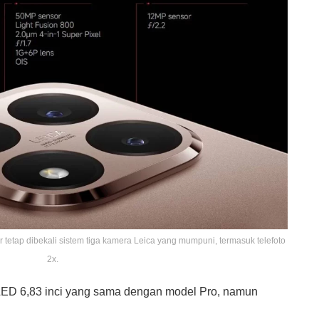
 tetap dibekali sistem tiga kamera Leica yang mumpuni, termasuk telefoto
2x.
D 6,83 inci yang sama dengan model Pro, namun