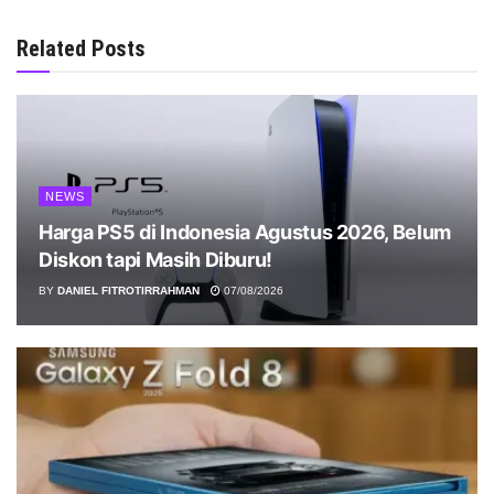
Related Posts
NEWS
Harga PS5 di Indonesia Agustus 2026, Belum
Diskon tapi Masih Diburu!
BY
DANIEL FITROTIRRAHMAN
07/08/2026