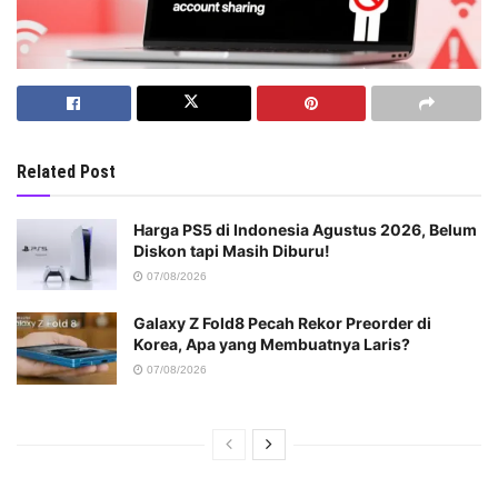
Related Post
Harga PS5 di Indonesia Agustus 2026, Belum
Diskon tapi Masih Diburu!
07/08/2026
Galaxy Z Fold8 Pecah Rekor Preorder di
Korea, Apa yang Membuatnya Laris?
07/08/2026