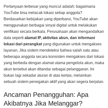
Pertanyaan terbesar yang muncul adalah: bagaimana
YouTube bisa melacak lokasi setiap anggota?
Berdasarkan kebijakan yang diperbarui, YouTube akan
menggunakan berbagai sinyal digital untuk melakukan
verifikasi secara berkala. Perusahaan akan mengandalkan
data seperti
alamat IP, aktivitas akun, dan informasi
lokasi dari perangkat
yang digunakan untuk mengakses
layanan. Jika sistem mendeteksi bahwa salah satu atau
beberapa anggota secara konsisten mengakses dari lokasi
yang berbeda dengan alamat utama pengelola akun, maka
akun tersebut akan ditandai sebagai pelanggaran. Ini
bukan lagi sekadar aturan di atas kertas, melainkan
sebuah sistem penegakan aktif yang akan segera berjalan.
Ancaman Penangguhan: Apa
Akibatnya Jika Melanggar?