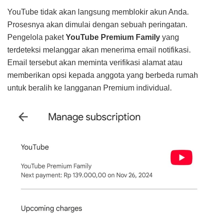
YouTube tidak akan langsung memblokir akun Anda.
Prosesnya akan dimulai dengan sebuah peringatan.
Pengelola paket
YouTube Premium Family
yang
terdeteksi melanggar akan menerima email notifikasi.
Email tersebut akan meminta verifikasi alamat atau
memberikan opsi kepada anggota yang berbeda rumah
untuk beralih ke langganan Premium individual.