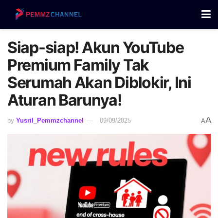
Siap-siap! Akun YouTube
Premium Family Tak
Serumah Akan Diblokir, Ini
Aturan Barunya!
A
by
Yusril_Pemmzchannel
09/09/2025
A