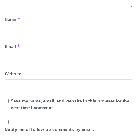
*
Name
*
Email
Website
Save my name, email, and website in this browser for the
next time I comment.
Notify me of follow-up comments by email.