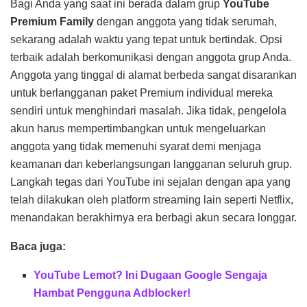
Bagi Anda yang saat ini berada dalam grup
YouTube
Premium Family
dengan anggota yang tidak serumah,
sekarang adalah waktu yang tepat untuk bertindak. Opsi
terbaik adalah berkomunikasi dengan anggota grup Anda.
Anggota yang tinggal di alamat berbeda sangat disarankan
untuk berlangganan paket Premium individual mereka
sendiri untuk menghindari masalah. Jika tidak, pengelola
akun harus mempertimbangkan untuk mengeluarkan
anggota yang tidak memenuhi syarat demi menjaga
keamanan dan keberlangsungan langganan seluruh grup.
Langkah tegas dari YouTube ini sejalan dengan apa yang
telah dilakukan oleh platform streaming lain seperti Netflix,
menandakan berakhirnya era berbagi akun secara longgar.
Baca juga:
YouTube Lemot? Ini Dugaan Google Sengaja
Hambat Pengguna Adblocker!