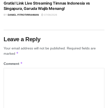
Gratis! Link Live Streaming Timnas Indonesia vs
Singapura, Garuda Wajib Menang!
BY
DANIEL FITROTIRRAHMAN
07/08/2026
Leave a Reply
Your email address will not be published.
Required fields are
*
marked
*
Comment