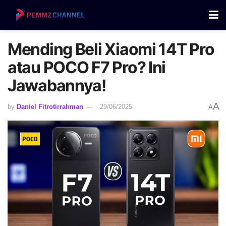
Mending Beli Xiaomi 14T Pro
atau POCO F7 Pro? Ini
Jawabannya!
A
by
Daniel Fitrotirrahman
29/06/2025
A