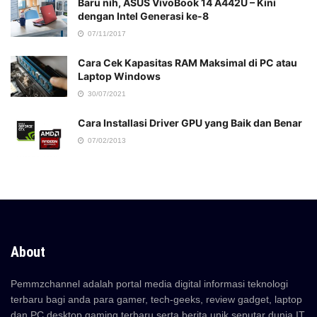
Baru nih, ASUS VivoBook 14 A442U – Kini
dengan Intel Generasi ke-8
07/11/2017
Cara Cek Kapasitas RAM Maksimal di PC atau
Laptop Windows
30/07/2021
Cara Installasi Driver GPU yang Baik dan Benar
07/02/2013
About
Pemmzchannel adalah portal media digital informasi teknologi
terbaru bagi anda para gamer, tech-geeks, review gadget, laptop
dan PC desktop gaming terbaru,serta berita unik seputar dunia IT.