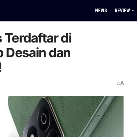
NEWS
REVIEW
 Terdaftar di
p Desain dan
!
A
A