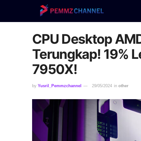
CPU Desktop AMD
Terungkap! 19% L
7950X!
by
Yusril_Pemmzchannel
29/05/2024
in
other