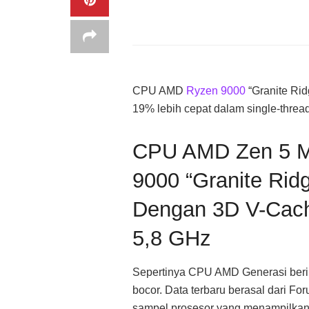
CPU AMD
Ryzen 9000
“Granite Rid
19% lebih cepat dalam single-threa
CPU AMD Zen 5 M
9000 “Granite Rid
Dengan 3D V-Cach
5,8 GHz
Sepertinya CPU AMD Generasi beriku
bocor. Data terbaru berasal dari Fo
sampel prosesor yang menampilkan