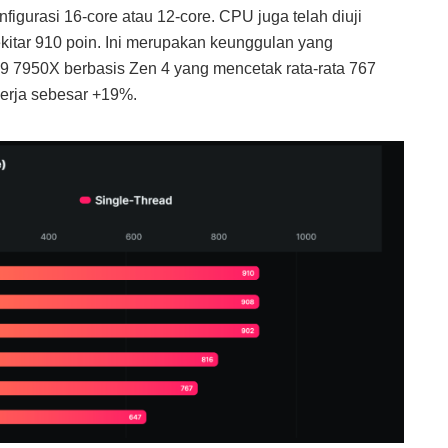
nfigurasi 16-core atau 12-core. CPU juga telah diuji
itar 910 poin. Ini merupakan keunggulan yang
 7950X berbasis Zen 4 yang mencetak rata-rata 767
nerja sebesar +19%.