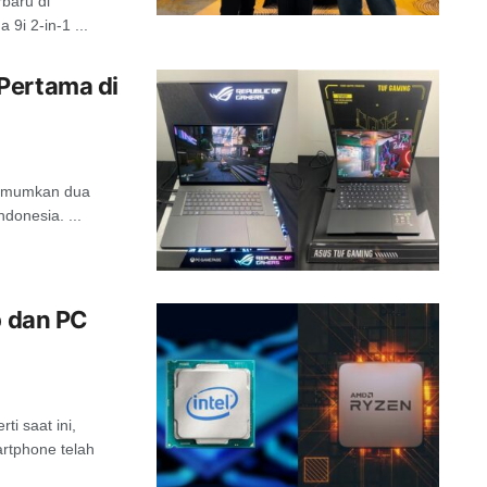
baru di
9i 2-in-1 ...
Pertama di
gumumkan dua
donesia. ...
p dan PC
i saat ini,
artphone telah