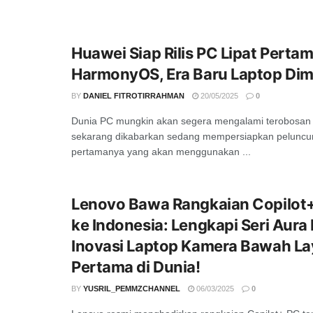
Huawei Siap Rilis PC Lipat Perta
HarmonyOS, Era Baru Laptop Dim
BY
DANIEL FITROTIRRAHMAN
20/05/2025
0
Dunia PC mungkin akan segera mengalami terobosan
sekarang dikabarkan sedang mempersiapkan peluncur
pertamanya yang akan menggunakan ...
Lenovo Bawa Rangkaian Copilot
ke Indonesia: Lengkapi Seri Aura 
Inovasi Laptop Kamera Bawah La
Pertama di Dunia!
BY
YUSRIL_PEMMZCHANNEL
06/03/2025
0