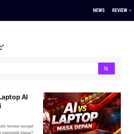
NEWS
REVIEW
c'
Laptop AI
i
alu terasa sangat
at mengetik biasa?