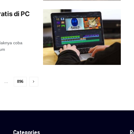
atis di PC
idaknya coba
lum
…
896
Categories
R