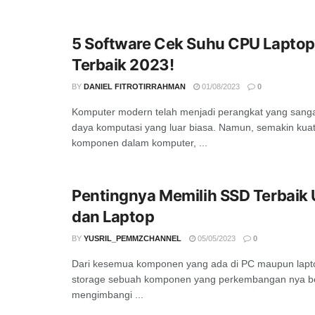
5 Software Cek Suhu CPU Lapto
Terbaik 2023!
BY
DANIEL FITROTIRRAHMAN
01/08/2023
0
Komputer modern telah menjadi perangkat yang sang
daya komputasi yang luar biasa. Namun, semakin ku
komponen dalam komputer, ...
Pentingnya Memilih SSD Terbaik
dan Laptop
BY
YUSRIL_PEMMZCHANNEL
05/05/2023
0
Dari kesemua komponen yang ada di PC maupun lapto
storage sebuah komponen yang perkembangan nya b
mengimbangi ...