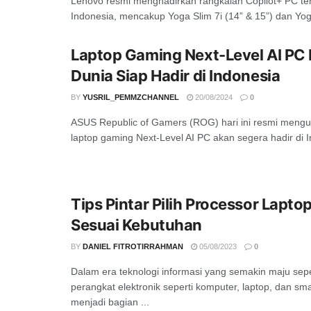
Lenovo resmi menghadirkan rangkaian Copilot+ PC ter
Indonesia, mencakup Yoga Slim 7i (14” & 15”) dan Yoga 
Laptop Gaming Next-Level AI PC 
Dunia Siap Hadir di Indonesia
BY
YUSRIL_PEMMZCHANNEL
20/08/2024
0
ASUS Republic of Gamers (ROG) hari ini resmi men
laptop gaming Next-Level AI PC akan segera hadir di In
Tips Pintar Pilih Processor Lapto
Sesuai Kebutuhan
BY
DANIEL FITROTIRRAHMAN
05/08/2023
0
Dalam era teknologi informasi yang semakin maju sepert
perangkat elektronik seperti komputer, laptop, dan sm
menjadi bagian ...