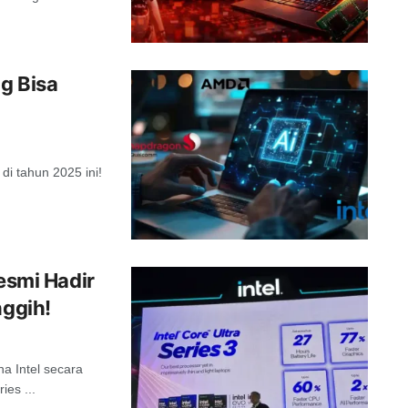
g Bisa
di tahun 2025 ini!
Resmi Hadir
nggih!
na Intel secara
ies ...