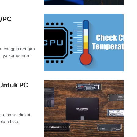
p/PC
at canggih dengan
atnya komponen-
 Untuk PC
p, harus diakui
elum bisa